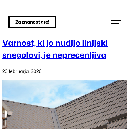
Skip
to
Za znanost gre!
content
Varnost, ki jo nudijo linijski
snegolovi, je neprecenljiva
23 februarja, 2026