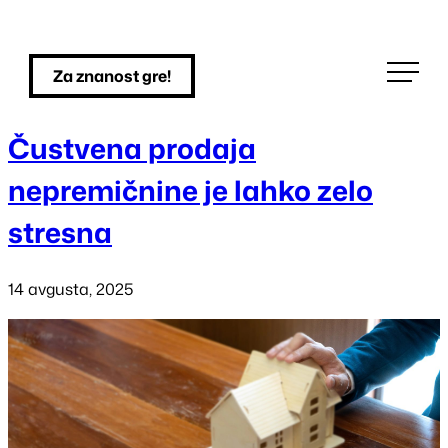
Skip
to
Za znanost gre!
content
Čustvena prodaja
nepremičnine je lahko zelo
stresna
14 avgusta, 2025