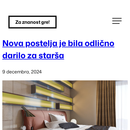
Skip
to
Za znanost gre!
content
Nova postelja je bila odlično
darilo za starša
9 decembra, 2024