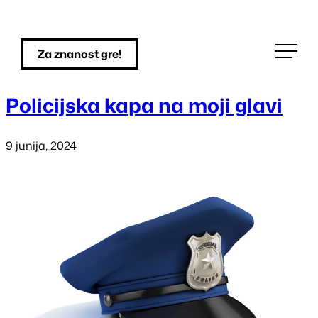
Skip
to
Za znanost gre!
content
Policijska kapa na moji glavi
9 junija, 2024