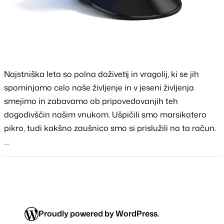
Najstniška leta so polna doživetij in vragolij, ki se jih
spominjamo celo naše življenje in v jeseni življenja
smejimo in zabavamo ob pripovedovanjih teh
dogodivščin našim vnukom. Ušpičili smo marsikatero
pikro, tudi kakšno zaušnico smo si prislužili na ta račun.
…
Proudly powered by WordPress.