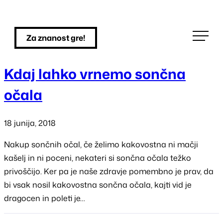
Skip
to
Za znanost gre!
content
Kdaj lahko vrnemo sončna
očala
18 junija, 2018
Nakup sončnih očal, če želimo kakovostna ni mačji
kašelj in ni poceni, nekateri si sončna očala težko
privoščijo. Ker pa je naše zdravje pomembno je prav, da
bi vsak nosil kakovostna sončna očala, kajti vid je
dragocen in poleti je…