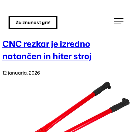
Skip
to
Za znanost gre!
content
CNC rezkar je izredno
natančen in hiter stroj
12 januarja, 2026